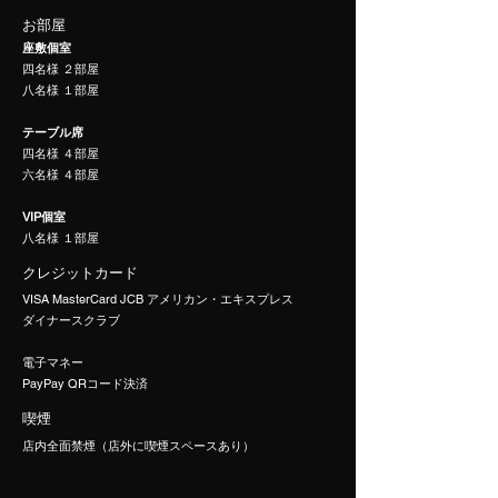
お部屋
座敷個室
四名様 ２部屋
八名様 １部屋
テーブル席
四名様 ４部屋
​六名様 ４部屋
VIP個室
​八名様 １部屋
​クレジットカード
VISA MasterCard JCB アメリカン・エキスプレス
ダイナースクラブ
電子マネー
PayPay QRコード決済
​喫煙
​店内全面禁煙（店外に喫煙スペースあり）