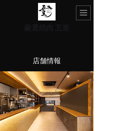
​厳選焼肉 五皇
​店舗情報